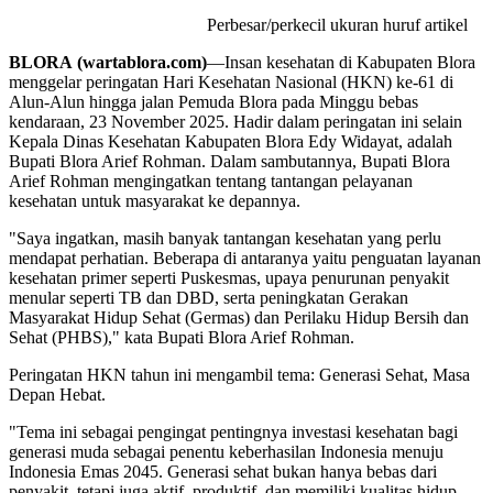
Perbesar/perkecil ukuran huruf artikel
BLORA (wartablora.com)
—Insan kesehatan di Kabupaten Blora
menggelar peringatan Hari Kesehatan Nasional (HKN) ke-61 di
Alun-Alun hingga jalan Pemuda Blora pada Minggu bebas
kendaraan, 23 November 2025. Hadir dalam peringatan ini selain
Kepala Dinas Kesehatan Kabupaten Blora Edy Widayat, adalah
Bupati Blora Arief Rohman. Dalam sambutannya, Bupati Blora
Arief Rohman mengingatkan tentang tantangan pelayanan
kesehatan untuk masyarakat ke depannya.
"Saya ingatkan, masih banyak tantangan kesehatan yang perlu
mendapat perhatian. Beberapa di antaranya yaitu penguatan layanan
kesehatan primer seperti Puskesmas, upaya penurunan penyakit
menular seperti TB dan DBD, serta peningkatan Gerakan
Masyarakat Hidup Sehat (Germas) dan Perilaku Hidup Bersih dan
Sehat (PHBS)," kata Bupati Blora Arief Rohman.
Peringatan HKN tahun ini mengambil tema: Generasi Sehat, Masa
Depan Hebat.
"Tema ini sebagai pengingat pentingnya investasi kesehatan bagi
generasi muda sebagai penentu keberhasilan Indonesia menuju
Indonesia Emas 2045. Generasi sehat bukan hanya bebas dari
penyakit, tetapi juga aktif, produktif, dan memiliki kualitas hidup