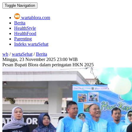
Toggle Navigation
wartablora.com
Berita
HealthStyle
HealthFood
Parenting
Indeks wartaSehat
wb
/
wartaSehat
/
Berita
Minggu, 23 November 2025
23:00 WIB
Pesan Bupati Blora dalam peringatan HKN 2025